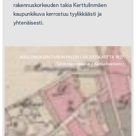
rakennuskorkeuden takia Kerttulinmäen
kaupunkikuva kerrostuu tyylikkäästi ja
yhtenäisesti.
WALLENIUKSEN TURUN PALON LAAJUUSKARTTA 1827
(Turun museokeskus / Kansallisarkisto)