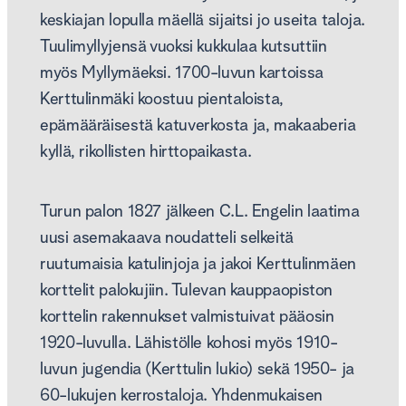
keskiajan lopulla mäellä sijaitsi jo useita taloja.
Tuulimyllyjensä vuoksi kukkulaa kutsuttiin
myös Myllymäeksi. 1700-luvun kartoissa
Kerttulinmäki koostuu pientaloista,
epämääräisestä katuverkosta ja, makaaberia
kyllä, rikollisten hirttopaikasta.
Turun palon 1827 jälkeen C.L. Engelin laatima
uusi asemakaava noudatteli selkeitä
ruutumaisia katulinjoja ja jakoi Kerttulinmäen
korttelit palokujiin. Tulevan kauppaopiston
korttelin rakennukset valmistuivat pääosin
1920-luvulla. Lähistölle kohosi myös 1910-
luvun jugendia (Kerttulin lukio) sekä 1950- ja
60-lukujen kerrostaloja. Yhdenmukaisen