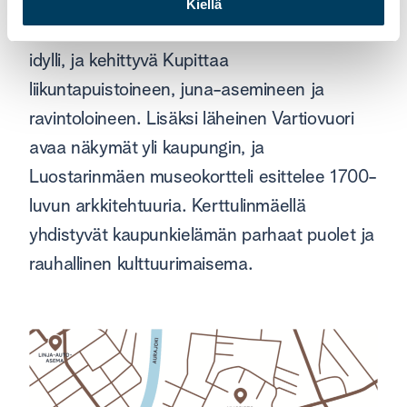
päässä ovat Turun keskustan kadut,
Kiellä
Tuomiokirkon historiallisuus ja jokirannan
idylli, ja kehittyvä Kupittaa
liikuntapuistoineen, juna-asemineen ja
ravintoloineen. Lisäksi läheinen Vartiovuori
avaa näkymät yli kaupungin, ja
Luostarinmäen museokortteli esittelee 1700-
luvun arkkitehtuuria. Kerttulinmäellä
yhdistyvät kaupunkielämän parhaat puolet ja
rauhallinen kulttuurimaisema.