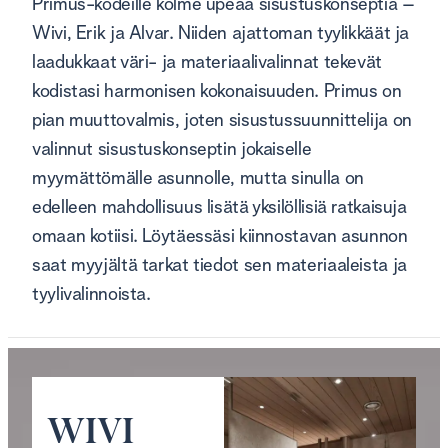
Primus-kodeille kolme upeaa sisustuskonseptia –
Wivi, Erik ja Alvar. Niiden ajattoman tyylikkäät ja
laadukkaat väri- ja materiaalivalinnat tekevät
kodistasi harmonisen kokonaisuuden. Primus on
pian muuttovalmis, joten sisustussuunnittelija on
valinnut sisustuskonseptin jokaiselle
myymättömälle asunnolle, mutta sinulla on
edelleen mahdollisuus lisätä yksilöllisiä ratkaisuja
omaan kotiisi. Löytäessäsi kiinnostavan asunnon
saat myyjältä tarkat tiedot sen materiaaleista ja
tyylivalinnoista.
WIVI