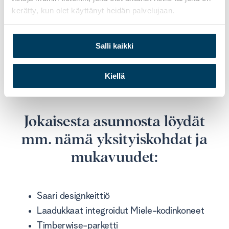
kerätty, kun olet käyttänyt heidän palvelujaan.
Salli kaikki
Kiellä
Jokaisesta asunnosta löydät
mm. nämä yksityiskohdat ja
mukavuudet:
Saari designkeittiö
Laadukkaat integroidut Miele-kodinkoneet
Timberwise-parketti